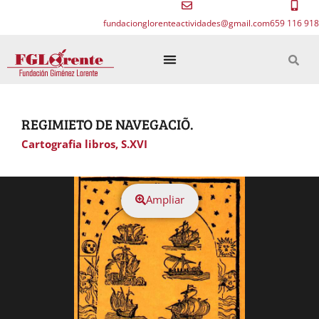
fundacionglorenteactividades@gmail.com
659 116 918
REGIMIETO DE NAVEGACIÕ.
Cartografia libros
,
S.XVI
Ampliar