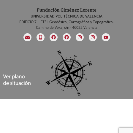
Fundación Giménez Lorente
UNIVERSIDAD POLITÉCNICA DE VALENCIA
EDIFICIO 7i - ETSI. Geodésica, Cartográfica y Topográfica.
Camino de Vera, s/n - 46022 Valencia