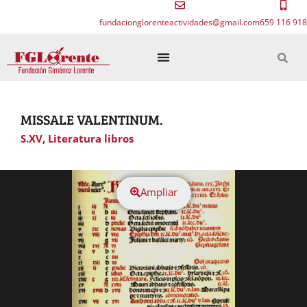
fundacionglorenteactividades@gmail.com
659 116 918
MISSALE VALENTINUM.
S.XV
,
Literatura libros
Ampliar