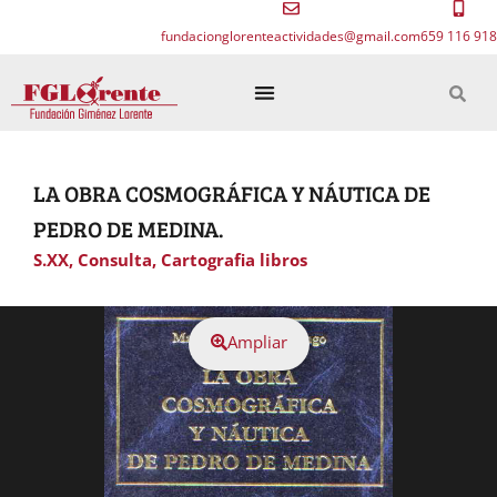
fundacionglorenteactividades@gmail.com
659 116 918
LA OBRA COSMOGRÁFICA Y NÁUTICA DE
PEDRO DE MEDINA.
S.XX
,
Consulta
,
Cartografia libros
Ampliar