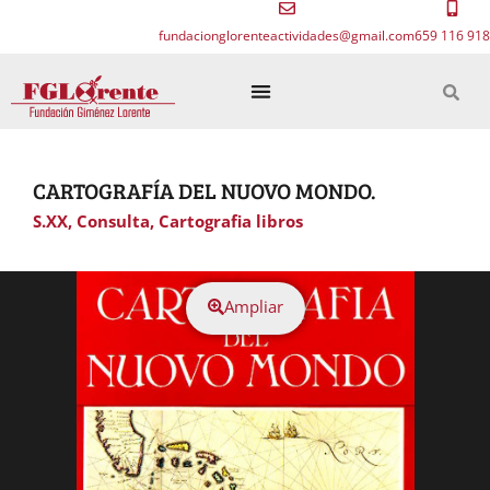
fundacionglorenteactividades@gmail.com
659 116 918
CARTOGRAFÍA DEL NUOVO MONDO.
S.XX
,
Consulta
,
Cartografia libros
Ampliar